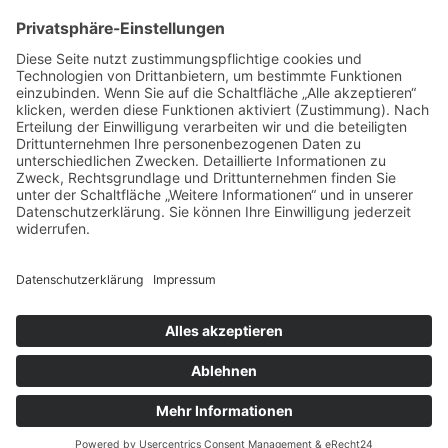
Die Neumann Honorarberatung ist ein
unabhängiges Beratungsunternehmen für
Geldanleger
Naunynstraße 80
10997 Berlin
Telefon +49 (0) 152 01 80 35 39