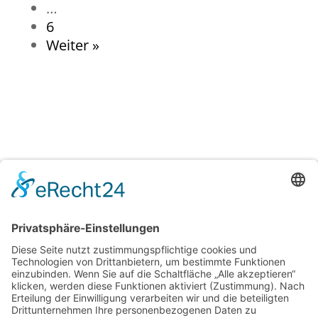
…
6
Weiter »
Die Neumann Honorarberatung ist ein
unabhängiges Beratungsunternehmen
für Geldanleger
Naunynstraße 80
10997 Berlin