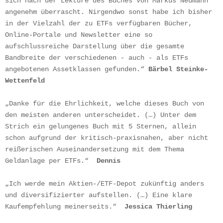
sich nach der Lektüre des Buches von Markus Neumann 
angenehm überrascht. Nirgendwo sonst habe ich bisher 
in der Vielzahl der zu ETFs verfügbaren Bücher, 
Online-Portale und Newsletter eine so 
aufschlussreiche Darstellung über die gesamte 
Bandbreite der verschiedenen - auch - als ETFs 
angebotenen Assetklassen gefunden.“ 
Bärbel Steinke-
Wettenfeld
„Danke für die Ehrlichkeit, welche dieses Buch von 
den meisten anderen unterscheidet. (…) Unter dem 
Strich ein gelungenes Buch mit 5 Sternen, allein 
schon aufgrund der kritisch-praxisnahen, aber nicht 
reißerischen Auseinandersetzung mit dem Thema 
Geldanlage per ETFs.“  
Dennis
„Ich werde mein Aktien-/ETF-Depot zukünftig anders 
und diversifizierter aufstellen. (…) Eine klare 
Kaufempfehlung meinerseits.“  
Jessica Thierling