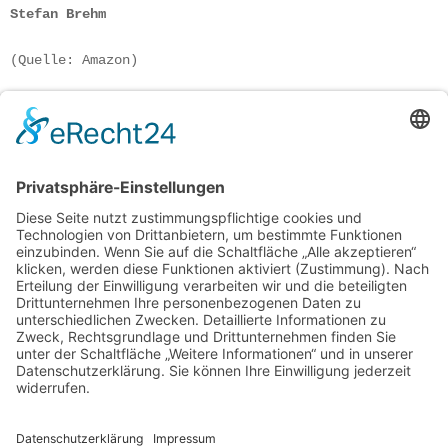
Stefan Brehm
(Quelle: Amazon) 
Die Neumann Honorarberatung ist ein
unabhängiges Beratungsunternehmen für
Geldanleger
Naunynstraße 80
10997 Berlin
Telefon +49 (0) 152 01 80 35 39